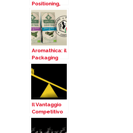
Positioning,
Jack Trout è
in Italia con la
nostra
Agenzia
Aromathica: il
Packaging
Positioning
nelle Spezie
Il Vantaggio
Competitivo