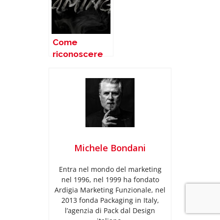
Come
riconoscere
la fuffa prima
di affidarsi ad
un finto
esperto di
brand naming
e spendere
tanti soldi
Michele Bondani
Entra nel mondo del marketing
nel 1996, nel 1999 ha fondato
Ardigia Marketing Funzionale, nel
2013 fonda Packaging in Italy,
l’agenzia di Pack dal Design