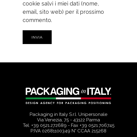
cookie salvi i miei dati (nome,
email, sito web) per il prossimo
commento.
Packaging in Italy S.r.l. Unipersonale
Via Venezia, 75 - 43122 Parma
Tel.
+39 0521.272689
- Fax +39 0521.706745
P.IVA 02681100349 N° CCAA 215268