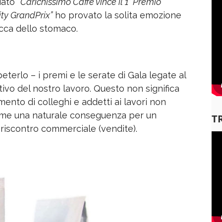
iato
“Carichissimo Caffè vince il 1° Premio
ity GrandPrix”
ho provato la solita emozione
bocca dello stomaco.
terlo – i premi e le serate di Gala legate al
ivo del nostro lavoro. Questo non significa
ento di colleghi e addetti ai lavori non
ome una naturale conseguenza per un
T
riscontro commerciale (vendite).