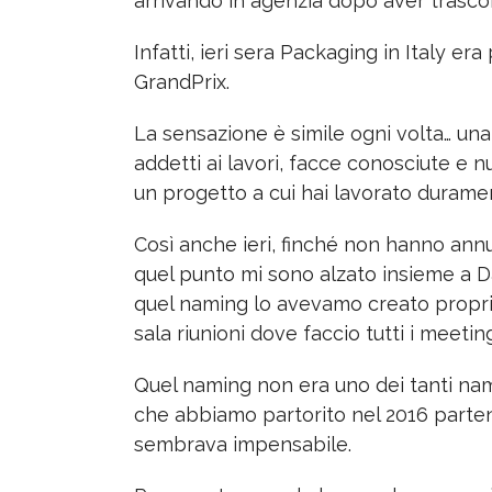
arrivando in agenzia dopo aver trascor
Infatti, ieri sera Packaging in Italy er
GrandPrix.
La sensazione è simile ogni volta… una s
addetti ai lavori, facce conosciute e nuo
un progetto a cui hai lavorato duram
Così anche ieri, finché non hanno annu
quel punto mi sono alzato insieme a D
quel naming lo avevamo creato proprio q
sala riunioni dove faccio tutti i meetin
Quel naming non era uno dei tanti nam
che abbiamo partorito nel 2016 parte
sembrava impensabile.