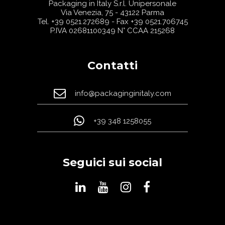
Packaging in Italy S.r.l. Unipersonale
Via Venezia, 75 - 43122 Parma
Tel.
+39 0521.272689
- Fax +39 0521.706745
P.IVA 02681100349 N° CCAA 215268
Contatti
info@packaginginitaly.com
+39 348 1258055
Seguici sui social